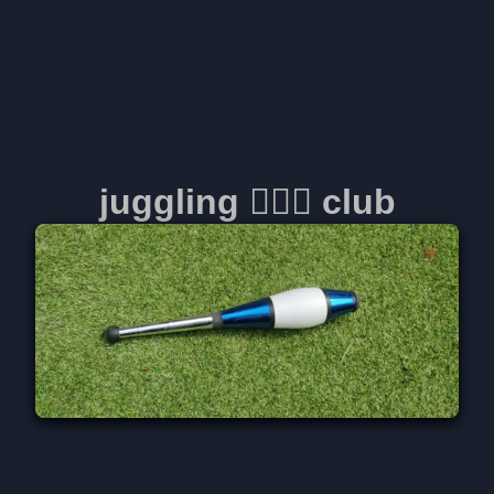
juggling 🤹🏽‍♀️ club